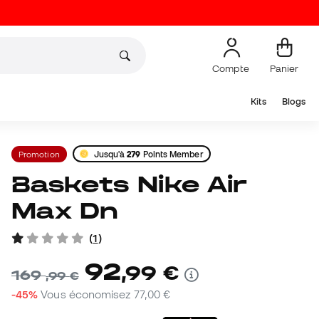
Compte
Panier
Kits
Blogs
Promotion
Jusqu'à
279
Points Member
Baskets Nike Air
Max Dn
(
1
)
92
,
99
€
169
,
99
€
-45%
Vous économisez
77,00 €