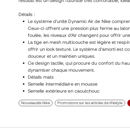
résultat est un design futuriste très confortable, idé
Détails :
Le système d’unité Dynamic Air de Nike compre
Ceux-ci offrent une pression plus ferme au talo
foulée, les niveaux d’Air changent pour offrir une 
La tige en mesh multicouche est légère et respir
offrir un look texturé. Le système d’amorti est
douceur et un maintien uniques.
Ce design tactile, qui procure du confort du haut
dynamiser chaque mouvement.
Détails mats
Semelle intermédiaire en mousse
Semelle extérieure en caoutchouc
Nouveautés Nike
Promotions sur les articles de lifestyle