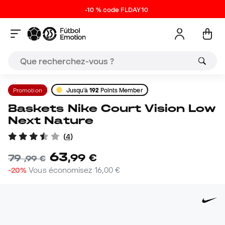
-10 % code FLDAY10
Promotion
Jusqu'à
192
Points Member
Baskets Nike Court Vision Low
Next Nature
(
4
)
63
,
99
€
79
,
99
€
-20%
Vous économisez
16,00 €