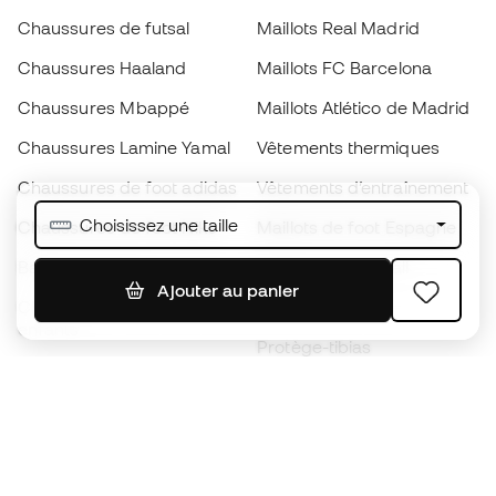
Chaussures de futsal
Maillots Real Madrid
Chaussures Haaland
Maillots FC Barcelona
Chaussures Mbappé
Maillots Atlético de Madrid
Chaussures Lamine Yamal
Vêtements thermiques
Chaussures de foot adidas
Vêtements d’entraînement
Choisissez une taille
Chaussures de foot Nike
Maillots de foot Espagne
Ballons de foot
Maillots de football
Ajouter au panier
Chaussures de foot pour
Imperméables
enfants
Protège-tibias
Gants pour enfant
Vêtements de gardien de
Chaussures pour enfants
but
Vètements pour enfants
Black Friday