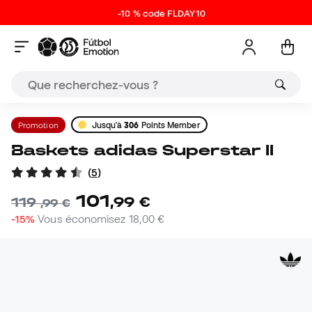
-10 % code FLDAY10
Promotion
Jusqu'à
306
Points Member
Baskets adidas Superstar II
(
5
)
101
,
99
€
119
,
99
€
-15%
Vous économisez
18,00 €