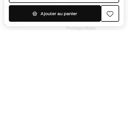
Ballons de foot
Maillots de football
Ajouter au panier
Chaussures de foot pour
Imperméables
enfants
Protège-tibias
Gants pour enfant
Vêtements de gardien de
Chaussures pour enfants
but
Vètements pour enfants
Black Friday
Devenez
Member
dès maintenant
Cumulez des points et économisez sur vos
achats
Accès prioritaire à des produits exclusifs