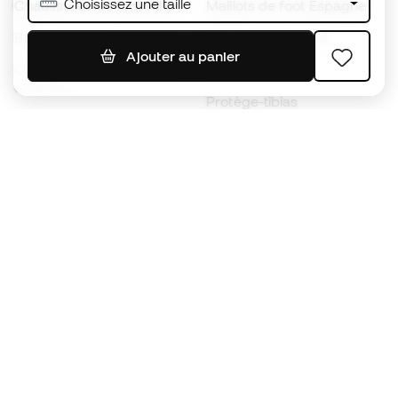
Choisissez une taille
Chaussures de foot Nike
Maillots de foot Espagne
Ballons de foot
Maillots de football
Ajouter au panier
Chaussures de foot pour
Imperméables
enfants
Protège-tibias
Gants pour enfant
Vêtements de gardien de
Chaussures pour enfants
but
Vètements pour enfants
Black Friday
Devenez
Member
dès maintenant
Cumulez des points et économisez sur vos
achats
Accès prioritaire à des produits exclusifs