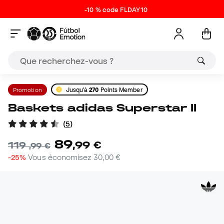
-10 % code FLDAY10
Promotion
Jusqu'à
270
Points Member
Baskets adidas Superstar II
(
5
)
89
,
99
€
119
,
99
€
-25%
Vous économisez
30,00 €