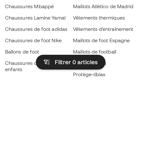
Chaussures Mbappé
Maillots Atlético de Madrid
Chaussures Lamine Yamal
Vêtements thermiques
Chaussures de foot adidas
Vêtements d’entraînement
Chaussures de foot Nike
Maillots de foot Espagne
Ballons de foot
Maillots de football
Filtrer 0
articles
Chaussures de foot pour
Imperméables
enfants
Protège-tibias
Gants pour enfant
Vêtements de gardien de
Chaussures pour enfants
but
Vètements pour enfants
Black Friday
Devenez