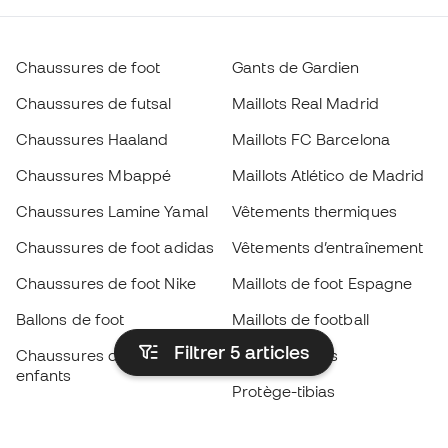
Chaussures de foot
Gants de Gardien
Chaussures de futsal
Maillots Real Madrid
Chaussures Haaland
Maillots FC Barcelona
Chaussures Mbappé
Maillots Atlético de Madrid
Chaussures Lamine Yamal
Vêtements thermiques
Chaussures de foot adidas
Vêtements d’entraînement
Chaussures de foot Nike
Maillots de foot Espagne
Ballons de foot
Maillots de football
Filtrer 5
articles
Chaussures de foot pour
Imperméables
enfants
Protège-tibias
Gants pour enfant
Vêtements de gardien de
Chaussures pour enfants
but