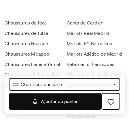
Chaussures de foot
Gants de Gardien
Chaussures de futsal
Maillots Real Madrid
Chaussures Haaland
Maillots FC Barcelona
Chaussures Mbappé
Maillots Atlético de Madrid
Chaussures Lamine Yamal
Vêtements thermiques
Chaussures de foot adidas
Vêtements d’entraînement
Choisissez une taille
Chaussures de foot Nike
Maillots de foot Espagne
Ballons de foot
Maillots de football
Ajouter au panier
Chaussures de foot pour
Imperméables
enfants
Protège-tibias
Gants pour enfant
Vêtements de gardien de