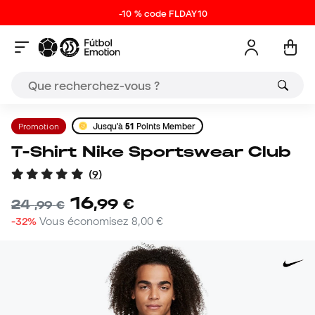
-10 % code FLDAY10
Promotion
Jusqu'à
51
Points Member
T-Shirt Nike Sportswear Club
(
9
)
16
,
99
€
24
,
99
€
-32%
Vous économisez
8,00 €