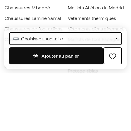
Chaussures Mbappé
Maillots Atlético de Madrid
Chaussures Lamine Yamal
Vêtements thermiques
Chaussures de foot adidas
Vêtements d’entraînement
Choisissez une taille
Chaussures de foot Nike
Maillots de foot Espagne
Ballons de foot
Maillots de football
Ajouter au panier
Chaussures de foot pour
Imperméables
enfants
Protège-tibias
Gants pour enfant
Vêtements de gardien de
Chaussures pour enfants
but
Vètements pour enfants
Black Friday
Devenez