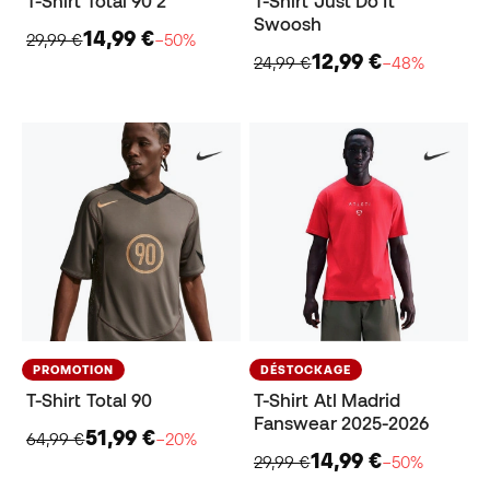
T-Shirt Total 90 2
T-Shirt Just Do It
Swoosh
14,99 €
29,99 €
−50%
12,99 €
24,99 €
−48%
PROMOTION
DÉSTOCKAGE
T-Shirt Total 90
T-Shirt Atl Madrid
Fanswear 2025-2026
51,99 €
64,99 €
−20%
14,99 €
29,99 €
−50%