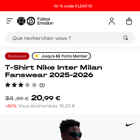
-10 % code FLDAY10
Promotion
Jusqu'à
63
Points Member
T-Shirt Nike Inter Milan
Fanswear 2025-2026
(
1
)
20
,
99
€
34
,
99
€
-40%
Vous économisez
14,00 €