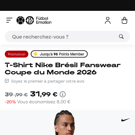
Promotion
Jusqu'à
96
Points Member
T-Shirt Nike Brésil Fanswear
Coupe du Monde 2026
Soyez le premier à partager votre avis
31
,
99
€
39
,
99
€
-20%
Vous économisez
8,00 €