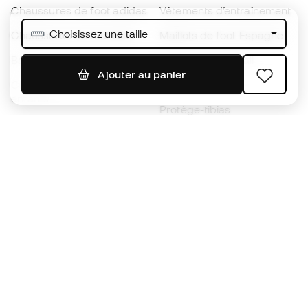
Chaussures de foot adidas
Vêtements d’entraînement
Choisissez une taille
Chaussures de foot Nike
Maillots de foot Espagne
Ballons de foot
Maillots de football
Ajouter au panier
Chaussures de foot pour
Imperméables
enfants
Protège-tibias
Gants pour enfant
Vêtements de gardien de
Chaussures pour enfants
but
Vètements pour enfants
Black Friday
Devenez
Member
dès maintenant
Cumulez des points et économisez sur vos