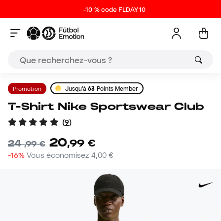
-10 % code FLDAY10
Promotion
Jusqu'à
63
Points Member
T-Shirt Nike Sportswear Club
(
9
)
20
,
99
€
24
,
99
€
-16%
Vous économisez
4,00 €