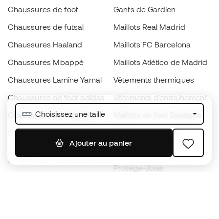
Chaussures de foot
Gants de Gardien
Chaussures de futsal
Maillots Real Madrid
Chaussures Haaland
Maillots FC Barcelona
Chaussures Mbappé
Maillots Atlético de Madrid
Chaussures Lamine Yamal
Vêtements thermiques
Chaussures de foot adidas
Vêtements d’entraînement
Choisissez une taille
Chaussures de foot Nike
Maillots de foot Espagne
Ballons de foot
Maillots de football
Ajouter au panier
Chaussures de foot pour
Imperméables
enfants
Protège-tibias
Gants pour enfant
Vêtements de gardien de
Chaussures pour enfants
but
Vètements pour enfants
Black Friday