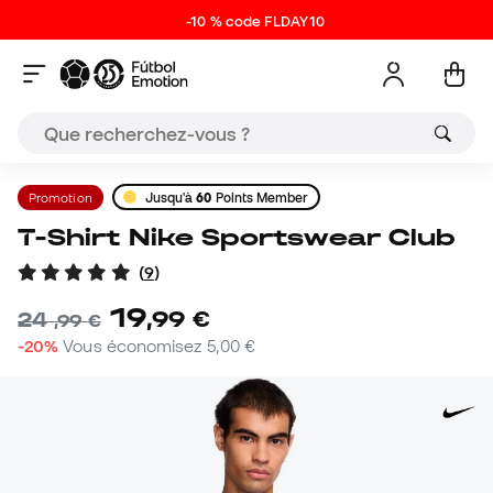
-10 % code FLDAY10
Promotion
Jusqu'à
60
Points Member
T-Shirt Nike Sportswear Club
(
9
)
19
,
99
€
24
,
99
€
-20%
Vous économisez
5,00 €