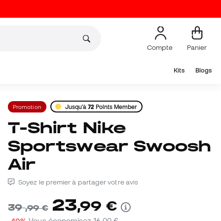
Compte
Panier
Kits
Blogs
Promotion
Jusqu'à
72
Points Member
T-Shirt Nike
Sportswear Swoosh
Air
Soyez le premier à partager votre avis
23
,
99
€
39
,
99
€
-40%
Vous économisez
16,00 €