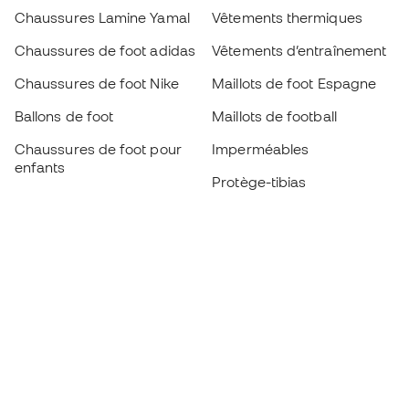
Chaussures Lamine Yamal
Vêtements thermiques
Chaussures de foot adidas
Vêtements d’entraînement
Chaussures de foot Nike
Maillots de foot Espagne
Ballons de foot
Maillots de football
Chaussures de foot pour
Imperméables
enfants
Protège-tibias
Gants pour enfant
Vêtements de gardien de
Chaussures pour enfants
but
Vètements pour enfants
Black Friday
Devenez
Member
dès maintenant