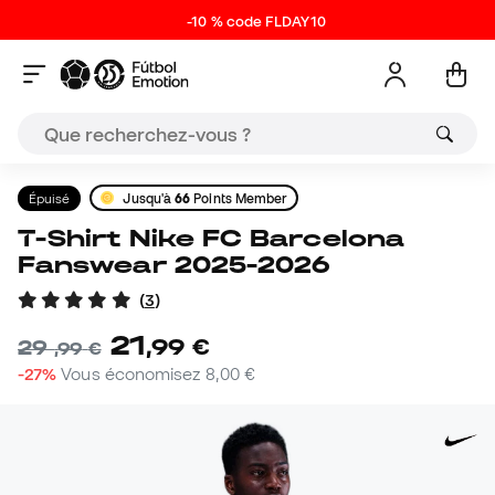
-10 % code FLDAY10
Épuisé
Jusqu'à
66
Points Member
T-Shirt Nike FC Barcelona
Fanswear 2025-2026
(
3
)
21
,
99
€
29
,
99
€
-27%
Vous économisez
8,00 €