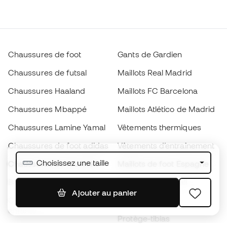
Chaussures de foot
Gants de Gardien
Chaussures de futsal
Maillots Real Madrid
Chaussures Haaland
Maillots FC Barcelona
Chaussures Mbappé
Maillots Atlético de Madrid
Chaussures Lamine Yamal
Vêtements thermiques
Chaussures de foot adidas
Vêtements d’entraînement
Choisissez une taille
Chaussures de foot Nike
Maillots de foot Espagne
Ballons de foot
Maillots de football
Ajouter au panier
Chaussures de foot pour
Imperméables
enfants
Protège-tibias