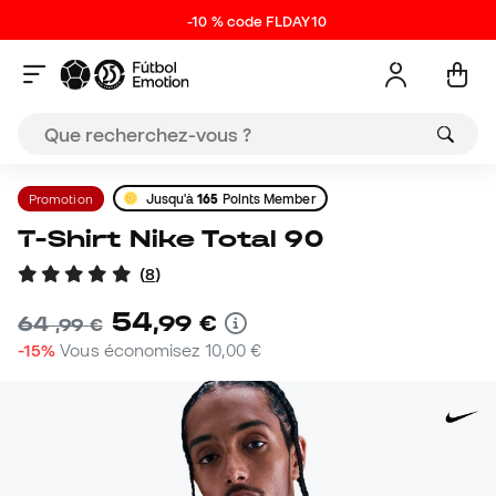
-10 % code FLDAY10
Promotion
Jusqu'à
165
Points Member
T-Shirt Nike Total 90
(
8
)
54
,
99
€
64
,
99
€
-15%
Vous économisez
10,00 €