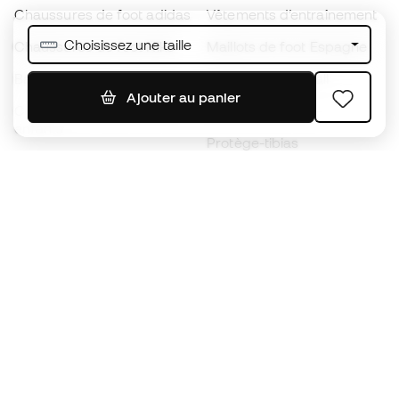
Chaussures de foot adidas
Vêtements d’entraînement
Choisissez une taille
Chaussures de foot Nike
Maillots de foot Espagne
Ballons de foot
Maillots de football
Ajouter au panier
Chaussures de foot pour
Imperméables
enfants
Protège-tibias
Gants pour enfant
Vêtements de gardien de
Chaussures pour enfants
but
Vètements pour enfants
Black Friday
Devenez
Member
dès maintenant
Cumulez des points et économisez sur vos