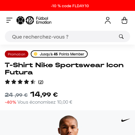
-10 % code FLDAY10
Promotion
Jusqu'à
45
Points Member
T-Shirt Nike Sportswear Icon
Futura
(
2
)
14
,
99
€
24
,
99
€
-40%
Vous économisez
10,00 €