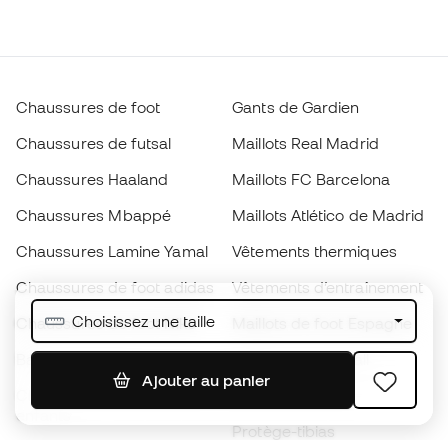
Chaussures de foot
Gants de Gardien
Chaussures de futsal
Maillots Real Madrid
Chaussures Haaland
Maillots FC Barcelona
Chaussures Mbappé
Maillots Atlético de Madrid
Chaussures Lamine Yamal
Vêtements thermiques
Chaussures de foot adidas
Vêtements d’entraînement
Choisissez une taille
Chaussures de foot Nike
Maillots de foot Espagne
Ballons de foot
Maillots de football
Ajouter au panier
Chaussures de foot pour
Imperméables
enfants
Protège-tibias