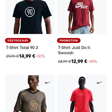
DÉSTOCKAGE
PROMOTION
T-Shirt Total 90 2
T-Shirt Just Do It
Swoosh
14,99 €
29,99 €
−50%
12,99 €
24,99 €
−48%