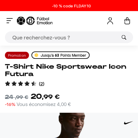
-10 % code FLDAY10
Promotion
Jusqu'à
63
Points Member
T-Shirt Nike Sportswear Icon
Futura
(
2
)
20
,
99
€
24
,
99
€
-16%
Vous économisez
4,00 €