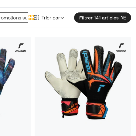
romotions sur les gants Rinat
Trier par
Filtrer 141
articles