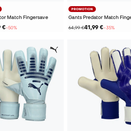
PROMOTION
tor Match Fingersave
Gants Predator Match Fing
9 €
41,99 €
−50%
64,99 €
−35%