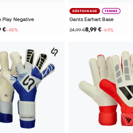
DÉSTOCKAGE
FEMME
e Play Negative
Gants Earhart Base
9 €
8,99 €
−48%
24,99 €
−64%