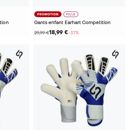
PROMOTION
FILLE
tion
Gants enfant Earhart Competition
18,99 €
29,99 €
−37%