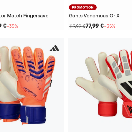
PROMOTION
tor Match Fingersave
Gants Venomous Or X
9 €
77,99 €
−35%
119,99 €
−35%