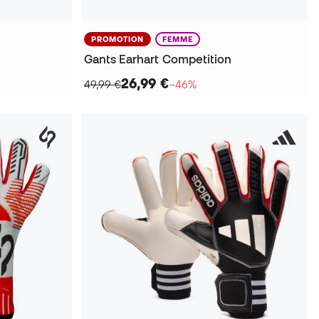
PROMOTION
FEMME
Gants Earhart Competition
26,99 €
49,99 €
−46%