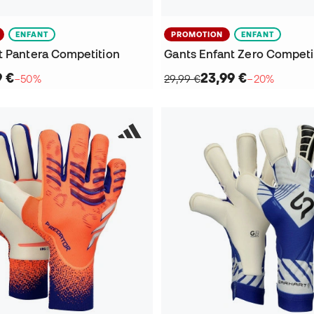
ENFANT
PROMOTION
ENFANT
t Pantera Competition
Gants Enfant Zero Competi
9 €
23,99 €
−50%
29,99 €
−20%