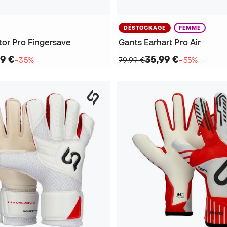
DÉSTOCKAGE
FEMME
tor Pro Fingersave
Gants Earhart Pro Air
9 €
35,99 €
−35%
79,99 €
−55%