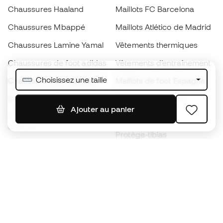
Chaussures Haaland
Maillots FC Barcelona
Chaussures Mbappé
Maillots Atlético de Madrid
Chaussures Lamine Yamal
Vêtements thermiques
Chaussures de foot adidas
Vêtements d’entraînement
Choisissez une taille
Chaussures de foot Nike
Maillots de foot Espagne
Ballons de foot
Maillots de football
Ajouter au panier
Chaussures de foot pour
Imperméables
enfants
Protège-tibias
Gants pour enfant
Vêtements de gardien de
Chaussures pour enfants
but
Vètements pour enfants
Black Friday