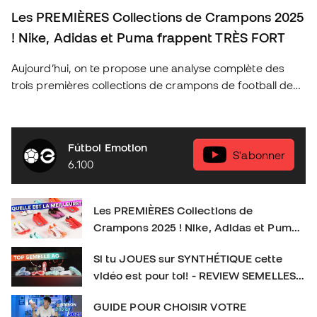
Les PREMIÈRES Collections de Crampons 2025
! Nike, Adidas et Puma frappent TRÈS FORT
Aujourd’hui, on te propose une analyse complète des
trois premières collections de crampons de football de
2025 des marques les plus emblématiques : Nike, Adidas
et Puma. Découvre les nouveautés de cette année, les
technologies qui révolutionnent le jeu et quels sont les
Fútbol Emotion
crampons idéaux pour chaque type de joueur. As-tu déjà
S'abonner
6.100
ton modèle préféré ? Donne-nous ton avis en
commentaire et n’oublie pas de t’abonner pour plus de
contenu exclusif sur le football et l’équipement sportif !
Les PREMIÈRES Collections de
👉 Abonne-toi et active la cloche pour plus de contenu
Crampons 2025 ! Nike, Adidas et Puma
foot. SOCIAL : IG :
frappent TRÈS FORT
https://www.instagram.com/futbolemotionfr/ TIKTOK :
Si tu JOUES sur SYNTHÉTIQUE cette
https://www.tiktok.com/@futbolemotionfr Crampons de
vidéo est pour toi! - REVIEW SEMELLES
football : #CramponsDeFootball #Football
AG
GUIDE POUR CHOISIR VOTRE