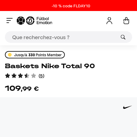
-10 % code FLDAY10
Jusqu'à
330
Points Member
Baskets Nike Total 90
(
5
)
109
,
99
€