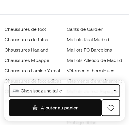
Chaussures de foot
Gants de Gardien
Chaussures de futsal
Maillots Real Madrid
Chaussures Haaland
Maillots FC Barcelona
Chaussures Mbappé
Maillots Atlético de Madrid
Chaussures Lamine Yamal
Vêtements thermiques
Chaussures de foot adidas
Vêtements d’entraînement
Choisissez une taille
Chaussures de foot Nike
Maillots de foot Espagne
Ballons de foot
Maillots de football
Ajouter au panier
Chaussures de foot pour
Imperméables
enfants
Protège-tibias
Gants pour enfant