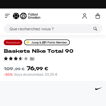
Promotion
Jusqu'à
231
Points Member
Baskets Nike Total 90
(
5
)
76
,
99
€
109
,
99
€
-30%
Vous économisez
33,00 €