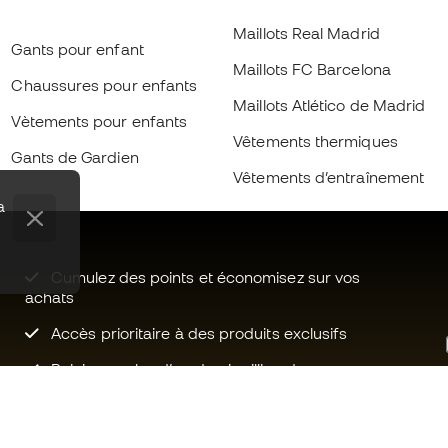
Maillots Real Madrid
Gants pour enfant
Maillots FC Barcelona
Chaussures pour enfants
Maillots Atlético de Madrid
Vètements pour enfants
Vêtements thermiques
Gants de Gardien
Vêtements d’entraînement
a
Cumulez des points et économisez sur vos
achats
Accès prioritaire à des produits exclusifs
Rejoignez plus d’un demi-million de
membres.