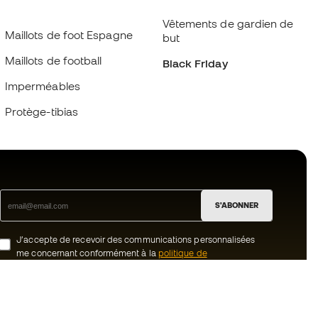
Vêtements de gardien de
Maillots de foot Espagne
but
Maillots de football
Black Friday
Imperméables
Protège-tibias
S'ABONNER
J’accepte de recevoir des communications personnalisées
me concernant conformément à la
politique de
confidentialité
de Sports Emotion.