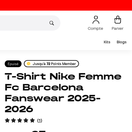
Compte
Panier
Kits
Blogs
Épuisé
Jusqu'à
72
Points Member
T-Shirt Nike Femme
Fc Barcelona
Fanswear 2025-
2026
(
1
)