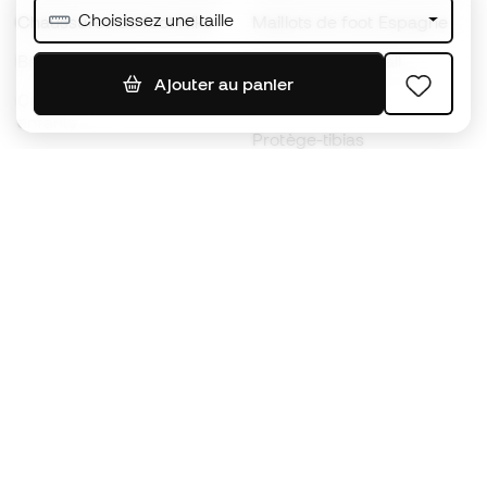
Choisissez une taille
Chaussures de foot Nike
Maillots de foot Espagne
Ballons de foot
Maillots de football
Ajouter au panier
Chaussures de foot pour
Imperméables
enfants
Protège-tibias
Gants pour enfant
Vêtements de gardien de
Chaussures pour enfants
but
Vètements pour enfants
Black Friday
Devenez
Member
dès maintenant
Cumulez des points et économisez sur vos
achats