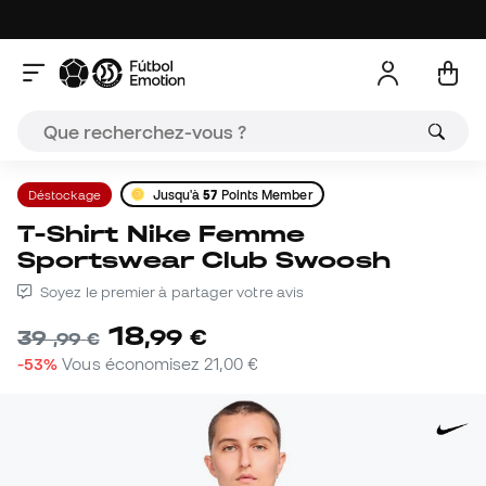
Déstockage
Jusqu'à
57
Points Member
T-Shirt Nike Femme
Sportswear Club Swoosh
Soyez le premier à partager votre avis
18
,
99
€
39
,
99
€
-53%
Vous économisez
21,00 €