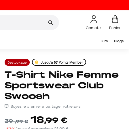
Compte
Panier
Kits
Blogs
Déstockage
Jusqu'à
57
Points Member
T-Shirt Nike Femme
Sportswear Club
Swoosh
Soyez le premier à partager votre avis
18
,
99
€
39
,
99
€
-53%
Vous économisez
21,00 €