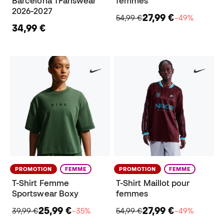
Barcelona TFanswear
femmes
2026-2027
27,99 €
54,99 €
−49%
34,99 €
PROMOTION
FEMME
PROMOTION
FEMME
T-Shirt Femme
T-Shirt Maillot pour
Sportswear Boxy
femmes
25,99 €
27,99 €
39,99 €
−35%
54,99 €
−49%