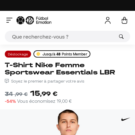
Déstockage
Jusqu'à
48
Points Member
T-Shirt Nike Femme
Sportswear Essentials LBR
Soyez le premier à partager votre avis
15
,
99
€
34
,
99
€
-54%
Vous économisez
19,00 €