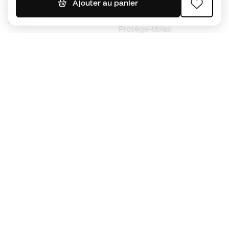
Ajouter au panier
Chaussures de foot pour
Imperméables
enfants
Protège-tibias
Gants pour enfant
Vêtements de gardien de
Chaussures pour enfants
but
Vètements pour enfants
Black Friday
Devenez
Member
dès maintenant
Cumulez des points et économisez sur vos
achats
Accès prioritaire à des produits exclusifs
Rejoignez plus d’un demi-million de membres.