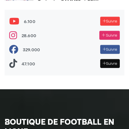
Toutes les GAMMES et PRIX!
La CHAUSSURE DE FOOTBALL qu’on
SOUS-ESTIME! New Balance Furon V7+
6.100
Suivre
Sommes-nous face à la MEILLEURE CHAUSSURE DE
28.600
Suivre
VITESSE? - adidas F50 ADVANCEMENT PACK
329.000
Suivre
47.100
Suivre
BOUTIQUE DE FOOTBALL EN