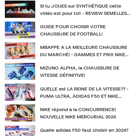
https://www.instagram.com/futbolemotionfr/ TIKTOK :
Si tu JOUES sur SYNTHÉTIQUE cette
https://www.tiktok.com/@futbolemotionfr Crampons de
vidéo est pour toi! - REVIEW SEMELLES
football : #CramponsDeFootball #Football
AG
GUIDE POUR CHOISIR VOTRE
CHAUSSURE DE FOOTBALL!
MBAPPE A LA MEILLEURE CHAUSSURE
DU MARCHÉ! - GAMMES ET PRIX NIKE
MERCURIAL
MIZUNO ALPHA, la CHAUSSURE DE
VITESSE DÉFINITIVE!
QUELLE est LA REINE DE LA VITESSE?? -
PUMA ULTRA, ADIDAS F50 ET NIKE
MERCURIAL
NIKE répond à la CONCURRENCE!
NOUVELLE NIKE MERCURIAL 2024
Quelle adidas F50 faut choisir en 2024?