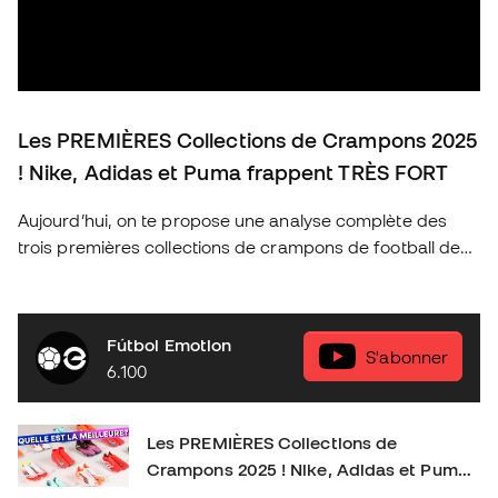
Les PREMIÈRES Collections de Crampons 2025
! Nike, Adidas et Puma frappent TRÈS FORT
Aujourd’hui, on te propose une analyse complète des
trois premières collections de crampons de football de
2025 des marques les plus emblématiques : Nike, Adidas
et Puma. Découvre les nouveautés de cette année, les
technologies qui révolutionnent le jeu et quels sont les
Fútbol Emotion
crampons idéaux pour chaque type de joueur. As-tu déjà
S'abonner
6.100
ton modèle préféré ? Donne-nous ton avis en
commentaire et n’oublie pas de t’abonner pour plus de
contenu exclusif sur le football et l’équipement sportif !
Les PREMIÈRES Collections de
👉 Abonne-toi et active la cloche pour plus de contenu
Crampons 2025 ! Nike, Adidas et Puma
foot. SOCIAL : IG :
frappent TRÈS FORT