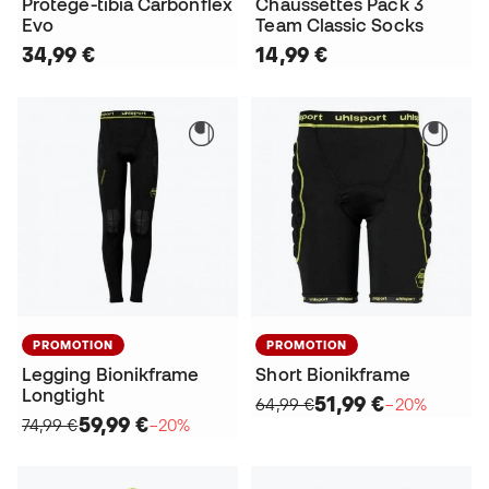
Protège-tibia Carbonflex
Chaussettes Pack 3
Evo
Team Classic Socks
34,99 €
14,99 €
PROMOTION
PROMOTION
Legging Bionikframe
Short Bionikframe
Longtight
51,99 €
64,99 €
−20%
59,99 €
74,99 €
−20%