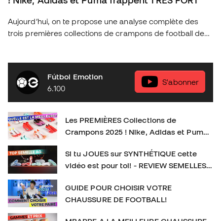
! Nike, Adidas et Puma frappent TRÈS FORT
Aujourd’hui, on te propose une analyse complète des
trois premières collections de crampons de football de
2025 des marques les plus emblématiques : Nike, Adidas
et Puma. Découvre les nouveautés de cette année, les
technologies qui révolutionnent le jeu et quels sont les
Fútbol Emotion
crampons idéaux pour chaque type de joueur. As-tu déjà
S'abonner
6.100
ton modèle préféré ? Donne-nous ton avis en
commentaire et n’oublie pas de t’abonner pour plus de
contenu exclusif sur le football et l’équipement sportif !
Les PREMIÈRES Collections de
👉 Abonne-toi et active la cloche pour plus de contenu
Crampons 2025 ! Nike, Adidas et Puma
foot. SOCIAL : IG :
frappent TRÈS FORT
https://www.instagram.com/futbolemotionfr/ TIKTOK :
Si tu JOUES sur SYNTHÉTIQUE cette
https://www.tiktok.com/@futbolemotionfr Crampons de
vidéo est pour toi! - REVIEW SEMELLES
football : #CramponsDeFootball #Football
AG
GUIDE POUR CHOISIR VOTRE
CHAUSSURE DE FOOTBALL!
MBAPPE A LA MEILLEURE CHAUSSURE