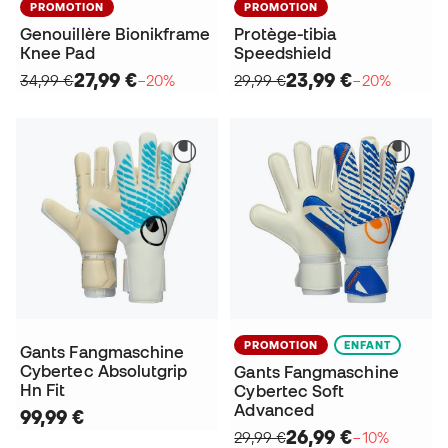
PROMOTION
PROMOTION
Genouillère Bionikframe
Protège-tibia
Knee Pad
Speedshield
27,99 €
23,99 €
34,99 €
−20%
29,99 €
−20%
PROMOTION
ENFANT
Gants Fangmaschine
Cybertec Absolutgrip
Gants Fangmaschine
Hn Fit
Cybertec Soft
Advanced
99,99 €
26,99 €
29,99 €
−10%