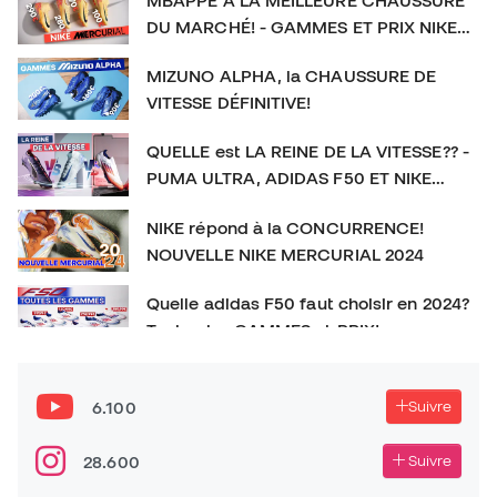
DU MARCHÉ! - GAMMES ET PRIX NIKE
MERCURIAL
MIZUNO ALPHA, la CHAUSSURE DE
VITESSE DÉFINITIVE!
QUELLE est LA REINE DE LA VITESSE?? -
PUMA ULTRA, ADIDAS F50 ET NIKE
MERCURIAL
NIKE répond à la CONCURRENCE!
NOUVELLE NIKE MERCURIAL 2024
Quelle adidas F50 faut choisir en 2024?
Toutes les GAMMES et PRIX!
La CHAUSSURE DE FOOTBALL qu’on
SOUS-ESTIME! New Balance Furon V7+
6.100
Suivre
Sommes-nous face à la MEILLEURE CHAUSSURE DE
28.600
Suivre
VITESSE? - adidas F50 ADVANCEMENT PACK