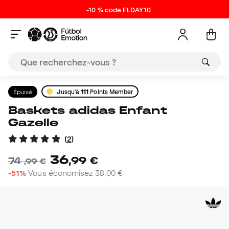
-10 % code FLDAY10
Épuisé
Jusqu'à
111
Points Member
Baskets adidas Enfant
Gazelle
(
2
)
36
,
99
€
74
,
99
€
-51%
Vous économisez
38,00 €