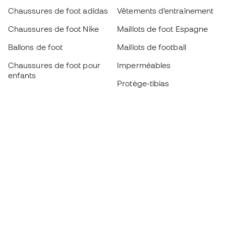
Chaussures de foot adidas
Vêtements d’entraînement
Chaussures de foot Nike
Maillots de foot Espagne
Ballons de foot
Maillots de football
Chaussures de foot pour
Imperméables
enfants
Protège-tibias
Gants pour enfant
Vêtements de gardien de
Chaussures pour enfants
but
Vètements pour enfants
Black Friday
Devenez
Member
dès maintenant
Cumulez des points et économisez sur vos