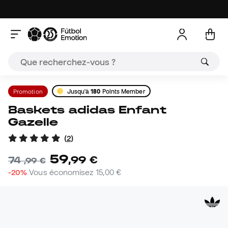
Promotion
Jusqu'à
180
Points Member
Baskets adidas Enfant
Gazelle
(
2
)
59
,
99
€
74
,
99
€
-20%
Vous économisez
15,00 €