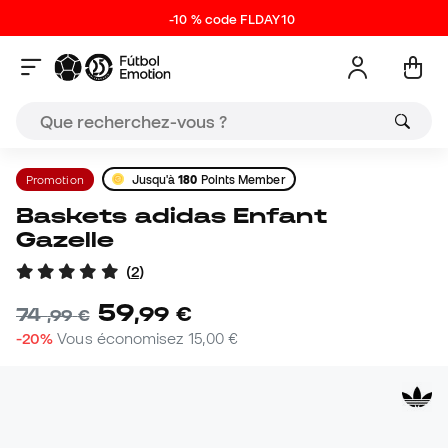
-10 % code FLDAY10
Promotion
Jusqu'à
180
Points Member
Baskets adidas Enfant
Gazelle
(
2
)
59
,
99
€
74
,
99
€
-20%
Vous économisez
15,00 €