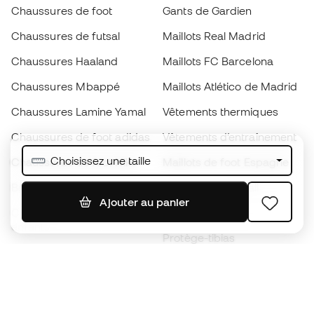
Chaussures de foot
Gants de Gardien
Chaussures de futsal
Maillots Real Madrid
Chaussures Haaland
Maillots FC Barcelona
Chaussures Mbappé
Maillots Atlético de Madrid
Chaussures Lamine Yamal
Vêtements thermiques
Chaussures de foot adidas
Vêtements d’entraînement
Choisissez une taille
Chaussures de foot Nike
Maillots de foot Espagne
Ballons de foot
Maillots de football
Ajouter au panier
Chaussures de foot pour
Imperméables
enfants
Protège-tibias
Gants pour enfant
Vêtements de gardien de
Chaussures pour enfants
but
Vètements pour enfants
Black Friday