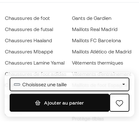
Chaussures de foot
Gants de Gardien
Chaussures de futsal
Maillots Real Madrid
Chaussures Haaland
Maillots FC Barcelona
Chaussures Mbappé
Maillots Atlético de Madrid
Chaussures Lamine Yamal
Vêtements thermiques
Chaussures de foot adidas
Vêtements d’entraînement
Choisissez une taille
Chaussures de foot Nike
Maillots de foot Espagne
Ballons de foot
Maillots de football
Ajouter au panier
Chaussures de foot pour
Imperméables
enfants
Protège-tibias
Gants pour enfant
Vêtements de gardien de
Chaussures pour enfants
but