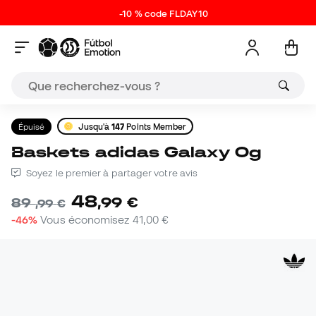
-10 % code FLDAY10
Épuisé
Jusqu'à
147
Points Member
Baskets adidas Galaxy Og
Soyez le premier à partager votre avis
48
,
99
€
89
,
99
€
-46%
Vous économisez
41,00 €