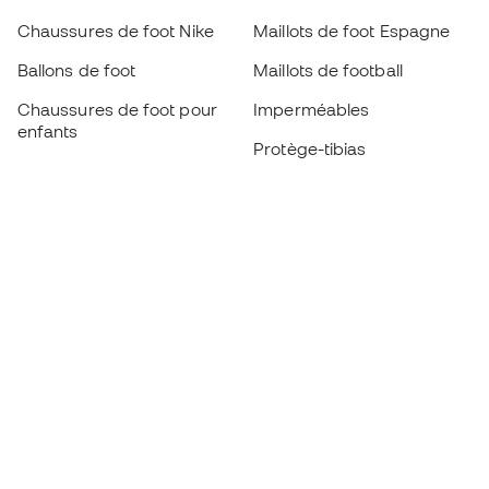
Chaussures de foot Nike
Maillots de foot Espagne
Ballons de foot
Maillots de football
Chaussures de foot pour
Imperméables
enfants
Protège-tibias
Gants pour enfant
Vêtements de gardien de
Chaussures pour enfants
but
Vètements pour enfants
Black Friday
Devenez
Member
dès maintenant
Cumulez des points et économisez sur vos
achats