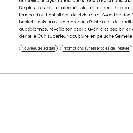
durabilité et style, tandis que la doublure en peluc
De plus, la semelle intermédiaire écrue rend hommag
touche d'authenticité et de style rétro. Avec l'adid
basket, mais aussi un morceau d'histoire et de tradi
quotidiennes. réveille ton esprit juvénile et ose bril
dentelle Cuir supérieur doublure en peluche Semell
Nouveautés adidas
Promotions sur les articles de lifestyle