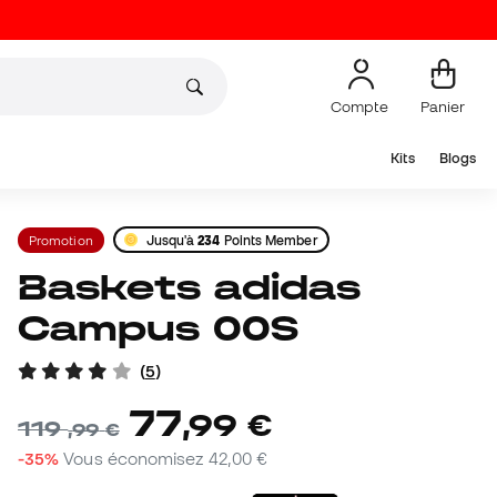
Compte
Panier
Kits
Blogs
Promotion
Jusqu'à
234
Points Member
Baskets adidas
Campus 00S
(
5
)
77
,
99
€
119
,
99
€
-35%
Vous économisez
42,00 €