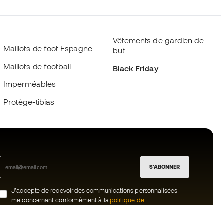
Vêtements de gardien de
Maillots de foot Espagne
but
Maillots de football
Black Friday
Imperméables
Protège-tibias
S'ABONNER
J’accepte de recevoir des communications personnalisées
me concernant conformément à la
politique de
confidentialité
de Sports Emotion.