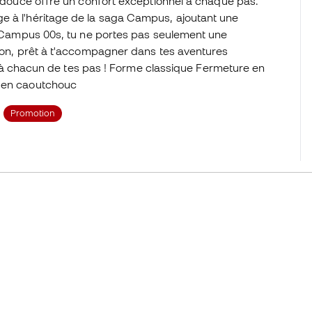
he douce offre un confort exceptionnel à chaque pas.
e à l'héritage de la saga Campus, ajoutant une
as Campus 00s, tu ne portes pas seulement une
tion, prêt à t'accompagner dans tes aventures
ler à chacun de tes pas ! Forme classique Fermeture en
e en caoutchouc
Promotion