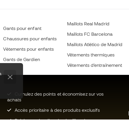
Maillots Real Madrid
Gants pour enfant
Maillots FC Barcelona
Chaussures pour enfants
Maillots Atlético de Madrid
Vètements pour enfants
Vêtements thermiques
Gants de Gardien
Vêtements d’entraînement
a
Cumulez des points et économisez sur vos
achats
Accès prioritaire à des produits exclusifs
Rejoignez plus d’un demi-million de
membres.