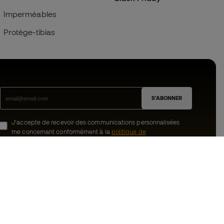
Imperméables
Protège-tibias
S'ABONNER
J’accepte de recevoir des communications personnalisées
me concernant conformément à la
politique de
confidentialité
de Sports Emotion.
ion
#BeTheBest