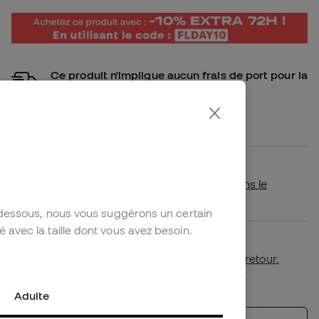
Ce produit n'implique aucun frais de port pour la
France.
Achetez ce produit et il vous sera livré
gratuitement
Disponibilité en magasin
Vérifiez si ce produit est disponible dans le
magasin le plus proche de chez vous.
-dessous, nous vous suggérons un certain
avec la taille dont vous avez besoin.
Premier échange de taille gratuit.
Plus de détails dans notre
politique de retour.
*Non applicable aux produits personnalisés.
Adulte