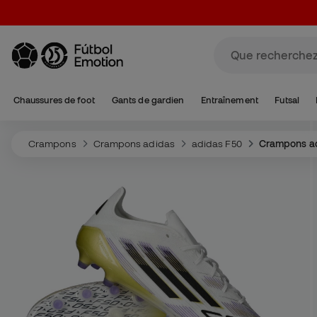
Chaussures de foot
Gants de gardien
Entraînement
Futsal
Crampons
Crampons adidas
adidas F50
Crampons ad