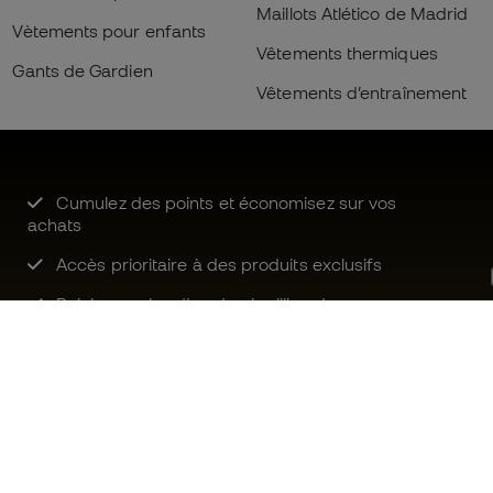
Maillots Atlético de Madrid
Vètements pour enfants
Vêtements thermiques
Gants de Gardien
Vêtements d’entraînement
Cumulez des points et économisez sur vos
achats
Accès prioritaire à des produits exclusifs
Rejoignez plus d’un demi-million de
membres.
Besoin d'aide ?
Fútbol Emot