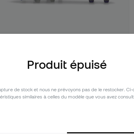
d'images (4)
Produit épuisé
Laissez un avis (111)
Tableau comparatif
rupture de stock et nous ne prévoyons pas de le restocker. Ci
stiques similaires à celles du modèle que vous avez consulté 