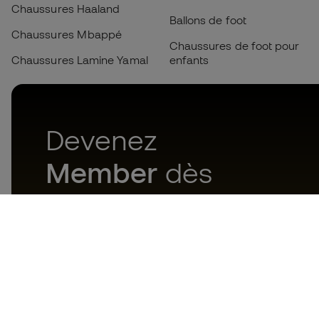
Chaussures Haaland
Ballons de foot
Chaussures Mbappé
Chaussures de foot pour
Chaussures Lamine Yamal
enfants
Devenez
Member
dès
maintenant
Téléchargez maintenant