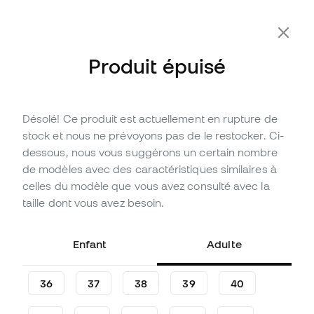
-10 % code FLDAY10
Produit épuisé
Désolé! Ce produit est actuellement en rupture de
Épuisé
Jusqu'à
507
Points Member
stock et nous ne prévoyons pas de le restocker. Ci-
Chaussure de football adidas
dessous, nous vous suggérons un certain nombre
F50 Elite FG
de modèles avec des caractéristiques similaires à
celles du modèle que vous avez consulté avec la
(
111
)
taille dont vous avez besoin.
168
,
99
€
259
,
99
€
-35%
Vous économisez
91,00 €
Enfant
Adulte
36
37
38
39
40