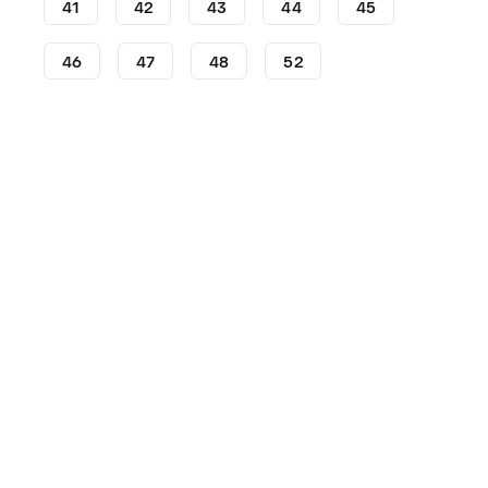
41
42
43
44
45
46
47
48
52
Crampons
Crampons adidas
adidas F50
Crampons