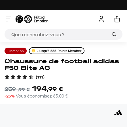
Promotion
Jusqu'à
585
Points Member
Chaussure de football adidas
F50 Elite AG
(
111
)
194
,
99
€
259
,
99
€
-25%
Vous économisez
65,00 €