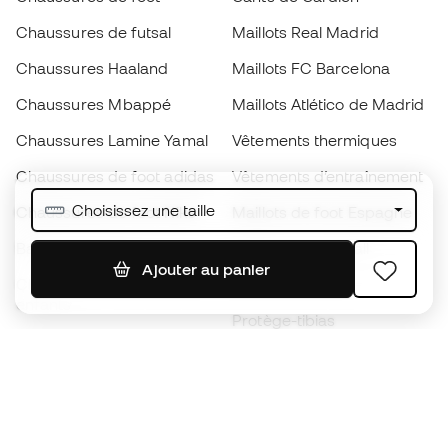
Chaussures de futsal
Maillots Real Madrid
Chaussures Haaland
Maillots FC Barcelona
Chaussures Mbappé
Maillots Atlético de Madrid
Chaussures Lamine Yamal
Vêtements thermiques
Chaussures de foot adidas
Vêtements d’entraînement
Choisissez une taille
Chaussures de foot Nike
Maillots de foot Espagne
Ballons de foot
Maillots de football
Ajouter au panier
Chaussures de foot pour
Imperméables
enfants
Protège-tibias
Gants pour enfant
Vêtements de gardien de
Chaussures pour enfants
but
Vètements pour enfants
Black Friday