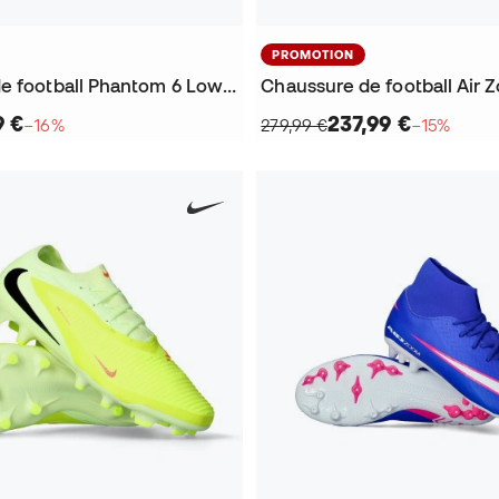
PROMOTION
Chaussure de football Phantom 6 Low Academy FG/MG
9 €
237,99 €
−16%
279,99 €
−15%