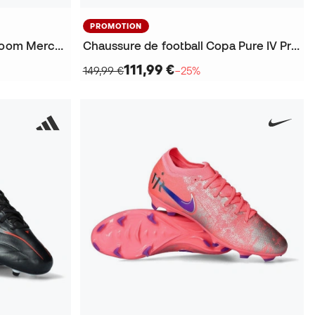
PROMOTION
Chaussure de football Air Zoom Mercurial Vapor 17 Academy FG/MG
Chaussure de football Copa Pure IV Pro FG
111,99 €
149,99 €
−25%