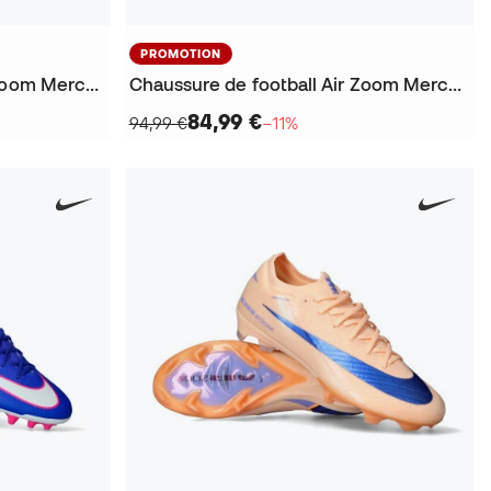
PROMOTION
Chaussure de football Air Zoom Mercurial Superfly 10 Elite AG-Pro
Chaussure de football Air Zoom Mercurial Superfly 11 Academy FG/MG
84,99 €
94,99 €
−11%