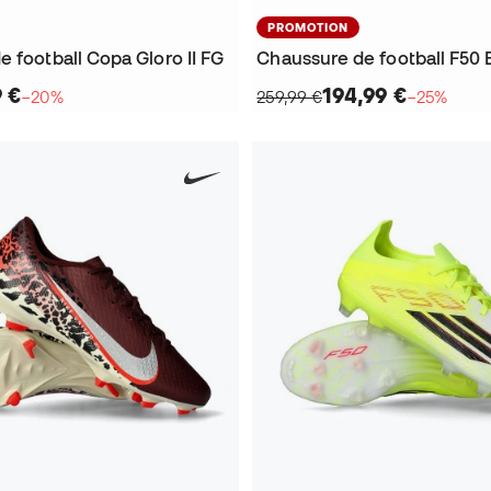
PROMOTION
 football Copa Gloro II FG
Chaussure de football F50 
9 €
194,99 €
−20%
259,99 €
−25%