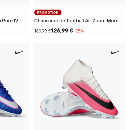
PROMOTION
Chaussure de football Copa Pure IV League FG
Chaussure de football Air Zoom Mercurial Vapor 16 Pro Vini JR FG
126,99 €
169,99 €
−25%