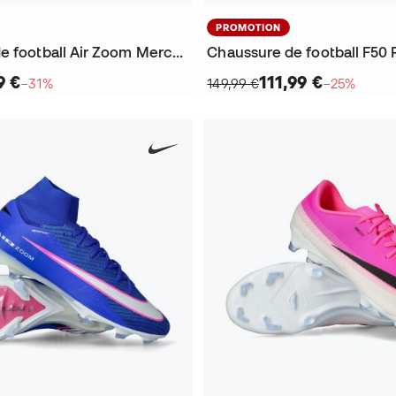
PROMOTION
Chaussure de football Air Zoom Mercurial Vapor 16 Academy FG/MG
Chaussure de football F50 
9 €
111,99 €
−31%
149,99 €
−25%