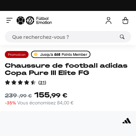
Promotion
Jusqu'à
468
Points Member
Chaussure de football adidas
Copa Pure III Elite FG
(
31
)
155
,
99
€
239
,
99
€
-35%
Vous économisez
84,00 €