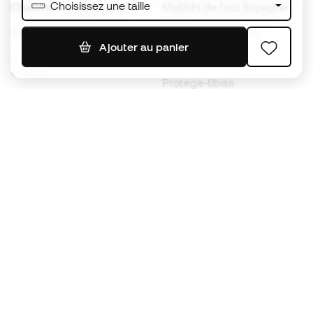
Choisissez une taille
Chaussures de foot Nike
Maillots de foot Espagne
Ballons de foot
Maillots de football
Ajouter au panier
Chaussures de foot pour
Imperméables
enfants
Protège-tibias
Gants pour enfant
Vêtements de gardien de
Chaussures pour enfants
but
Vètements pour enfants
Black Friday
Devenez
Member
dès maintenant
Cumulez des points et économisez sur vos
achats