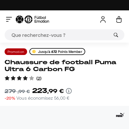
Promotion
Jusqu'à
672
Points Member
Chaussure de football Puma
Ultra 6 Carbon FG
(
2
)
223
,
99
€
279
,
99
€
-20%
Vous économisez
56,00 €