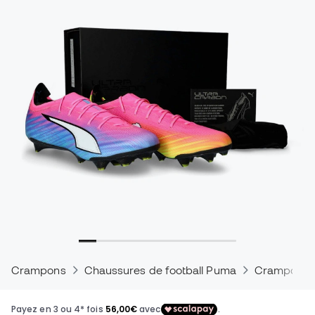
Crampons
Chaussures de football Puma
Crampons P