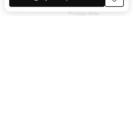
Chaussures de foot pour
Imperméables
enfants
Protège-tibias
Gants pour enfant
Vêtements de gardien de
Chaussures pour enfants
but
Vètements pour enfants
Black Friday
Devenez
Member
dès maintenant
Cumulez des points et économisez sur vos
achats
Accès prioritaire à des produits exclusifs
Rejoignez plus d’un demi-million de membres.