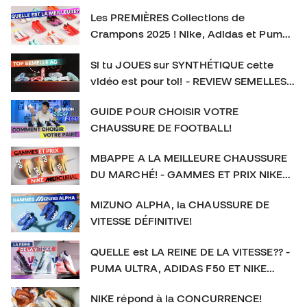
contenu exclusif sur le football et l’équipement sportif !
Les PREMIÈRES Collections de
👉 Abonne-toi et active la cloche pour plus de contenu
Crampons 2025 ! Nike, Adidas et Puma
foot. SOCIAL : IG :
frappent TRÈS FORT
https://www.instagram.com/futbolemotionfr/ TIKTOK :
Si tu JOUES sur SYNTHÉTIQUE cette
https://www.tiktok.com/@futbolemotionfr Crampons de
vidéo est pour toi! - REVIEW SEMELLES
football : #CramponsDeFootball #Football
AG
GUIDE POUR CHOISIR VOTRE
CHAUSSURE DE FOOTBALL!
MBAPPE A LA MEILLEURE CHAUSSURE
DU MARCHÉ! - GAMMES ET PRIX NIKE
MERCURIAL
MIZUNO ALPHA, la CHAUSSURE DE
VITESSE DÉFINITIVE!
QUELLE est LA REINE DE LA VITESSE?? -
PUMA ULTRA, ADIDAS F50 ET NIKE
MERCURIAL
NIKE répond à la CONCURRENCE!