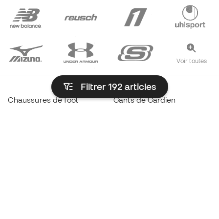
Voir toutes
Filtrer 192
articles
Chaussures de foot
Gants de Gardien
Chaussures de futsal
Maillots Real Madrid
Chaussures Haaland
Maillots FC Barcelona
Chaussures Mbappé
Maillots Atlético de Madrid
Chaussures Lamine Yamal
Vêtements thermiques
Chaussures de foot adidas
Vêtements d’entraînement
Chaussures de foot Nike
Maillots de foot Espagne