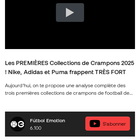
Les PREMIÈRES Collections de Crampons 2025
! Nike, Adidas et Puma frappent TRÈS FORT
Aujourd’hui, on te propose une analyse complète des
trois premières collections de crampons de football de
2025 des marques les plus emblématiques : Nike, Adidas
et Puma. Découvre les nouveautés de cette année, les
technologies qui révolutionnent le jeu et quels sont les
Fútbol Emotion
crampons idéaux pour chaque type de joueur. As-tu déjà
S'abonner
6.100
ton modèle préféré ? Donne-nous ton avis en
commentaire et n’oublie pas de t’abonner pour plus de