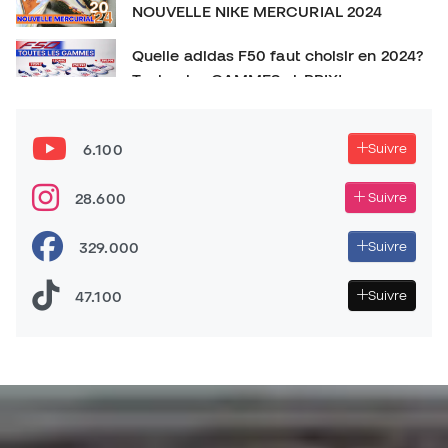
NOUVELLE NIKE MERCURIAL 2024
Quelle adidas F50 faut choisir en 2024?
Toutes les GAMMES et PRIX!
La CHAUSSURE DE FOOTBALL qu’on
SOUS-ESTIME! New Balance Furon V7+
6.100
Suivre
Sommes-nous face à la MEILLEURE CHAUSSURE DE
28.600
Suivre
VITESSE? - adidas F50 ADVANCEMENT PACK
329.000
Suivre
47.100
Suivre