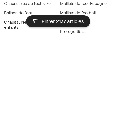
Chaussures de foot Nike
Maillots de foot Espagne
Ballons de foot
Maillots de football
Filtrer 2137
articles
Chaussures de foot pour
Imperméables
enfants
Protège-tibias
Gants pour enfant
Vêtements de gardien de
Chaussures pour enfants
but
Vètements pour enfants
Black Friday
Devenez
Member
dès maintenant
Cumulez des points et économisez sur vos
achats