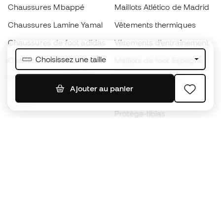
Chaussures Mbappé
Maillots Atlético de Madrid
Chaussures Lamine Yamal
Vêtements thermiques
Chaussures de foot adidas
Vêtements d’entraînement
Choisissez une taille
Chaussures de foot Nike
Maillots de foot Espagne
Ballons de foot
Maillots de football
Ajouter au panier
Chaussures de foot pour
Imperméables
enfants
Protège-tibias
Gants pour enfant
Vêtements de gardien de
Chaussures pour enfants
but
Vètements pour enfants
Black Friday
Devenez