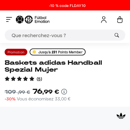
-10 % code FLDAY10
Promotion
Jusqu'à
231
Points Member
Baskets adidas Handball
Spezial Mujer
(
5
)
76
,
99
€
109
,
99
€
-30%
Vous économisez
33,00 €