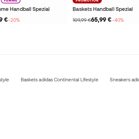
FEMME
PROMOTION
me Handball Spezial
Baskets Handball Spezial
9 €
65,99 €
−20%
109,99 €
−40%
style
Baskets adidas Continental Lifestyle
Sneakers adid