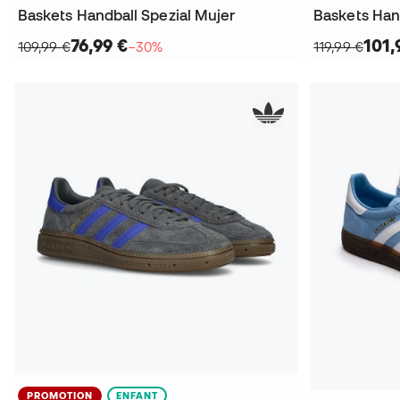
Baskets Handball Spezial Mujer
Baskets Han
76,99 €
101,
109,99 €
−30%
119,99 €
PROMOTION
ENFANT