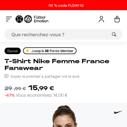
-10 % code FLDAY10
Épuisé
Jusqu'à
48
Points Member
T-Shirt Nike Femme France
Fanswear
Soyez le premier à partager votre avis
15
,
99
€
29
,
99
€
-47%
Vous économisez
14,00 €