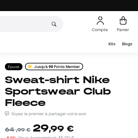
Compte
Panier
Kits
Blogs
Épuisé
Jusqu'à
90
Points Member
Sweat-shirt Nike
Sportswear Club
Fleece
Soyez le premier à partager votre avis
29
,
99
€
64
,
99
€
-54%
Vous économisez
35,00 €