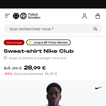
Déstockage
Jusqu'à
87
Points Member
Sweat-shirt Nike Club
Soyez le premier à partager votre avis
28
,
99
€
64
,
99
€
-55%
Vous économisez
36,00 €