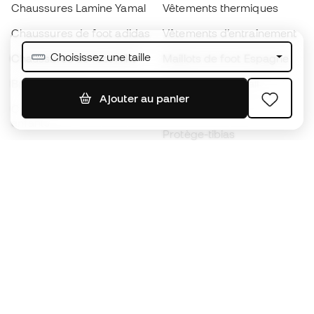
Chaussures Lamine Yamal
Vêtements thermiques
Chaussures de foot adidas
Vêtements d’entraînement
Choisissez une taille
Chaussures de foot Nike
Maillots de foot Espagne
Ballons de foot
Maillots de football
Ajouter au panier
Chaussures de foot pour
Imperméables
enfants
Protège-tibias
Gants pour enfant
Vêtements de gardien de
Chaussures pour enfants
but
Vètements pour enfants
Black Friday
Devenez
Member
dès maintenant