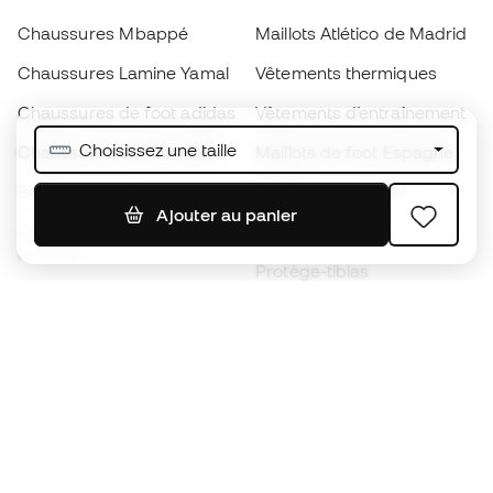
Chaussures Mbappé
Maillots Atlético de Madrid
Chaussures Lamine Yamal
Vêtements thermiques
Chaussures de foot adidas
Vêtements d’entraînement
Choisissez une taille
Chaussures de foot Nike
Maillots de foot Espagne
Ballons de foot
Maillots de football
Ajouter au panier
Chaussures de foot pour
Imperméables
enfants
Protège-tibias
Gants pour enfant
Vêtements de gardien de
Chaussures pour enfants
but
Vètements pour enfants
Black Friday
Devenez