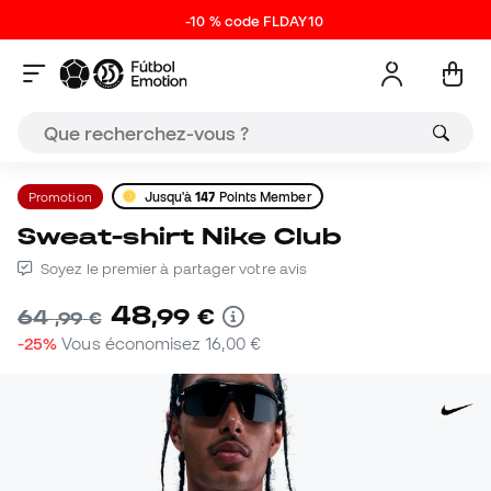
-10 % code FLDAY10
Promotion
Jusqu'à
147
Points Member
Sweat-shirt Nike Club
Soyez le premier à partager votre avis
48
,
99
€
64
,
99
€
-25%
Vous économisez
16,00 €