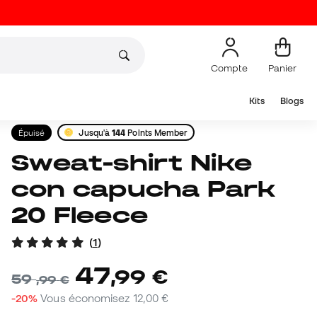
Compte
Panier
Kits
Blogs
Épuisé
Jusqu'à
144
Points Member
Sweat-shirt Nike
con capucha Park
20 Fleece
(
1
)
47
,
99
€
59
,
99
€
-20%
Vous économisez
12,00 €