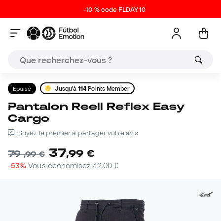
-10 % code FLDAY10
Épuisé
Jusqu'à
114
Points Member
Pantalon Reell Reflex Easy
Cargo
Soyez le premier à partager votre avis
37
,
99
€
79
,
99
€
-53%
Vous économisez
42,00 €