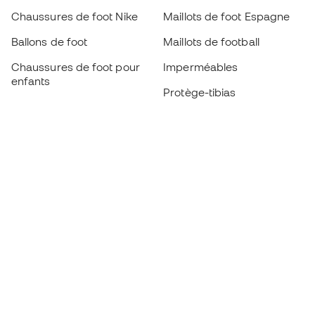
Chaussures de foot Nike
Maillots de foot Espagne
Ballons de foot
Maillots de football
Chaussures de foot pour
Imperméables
enfants
Protège-tibias
Gants pour enfant
Vêtements de gardien de
Chaussures pour enfants
but
Vètements pour enfants
Black Friday
Devenez
Member
dès maintenant
Cumulez des points et économisez sur vos
achats